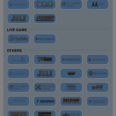
LIVE GAME
OTHERS