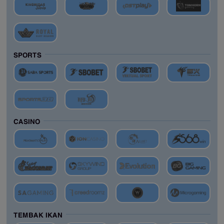
SPORTS
CASINO
TEMBAK IKAN