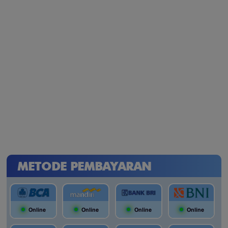
METODE PEMBAYARAN
Online
Online
Online
Online